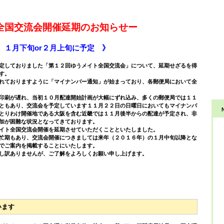
全国交流会開催延期のお知らせー
）１月下旬or２月上旬に予定 》
定しておりました「第１２回ゆうメイト全国交流会」について、延期せざるを得
す。
れておりますように「マイナンバー通知」が始まっており、各郵便局において全
印刷が遅れ、当初１０月配達開始計画が大幅にずれ込み、多くの郵便局では１１
ともあり、交流会を予定しています１１月２２日の日曜日においてもマイナンバ
とりわけ開催地である大阪を含む近畿では１１月後半からの配達が予定され、非
加が困難な状況となってきております。
東
イト全国交流会開催を延期させていただくことといたしました。
東京
忙期もあり、交流会開催につきましては来年（２０１６年）の１月中旬以降とな
外
でご案内を掲載することにいたします。
Te
し訳ありませんが、ご了解をよろしくお願い申し上げます。
Fa
関
兵庫
(
※
Te
0
E-m
います