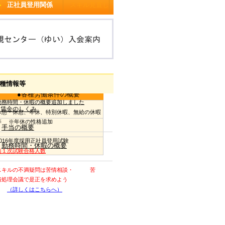
正社員登用関係
スキル見直し
種情報等
●各種労働条件の概要
勤務時間・休暇の概要追加しました
賃金のしくみ
休憩・休息、年休、特別休暇、無給の休暇
等 ※年休の性格追加
手当の概要
2016年度採用正社員登用試験
勤務時間・休暇の概要
第１次試験合格人数
スキルの不満疑問は苦情相談・ 苦
情処理会議で是正を求めよう
（詳しくはこちらへ）
０条裁判