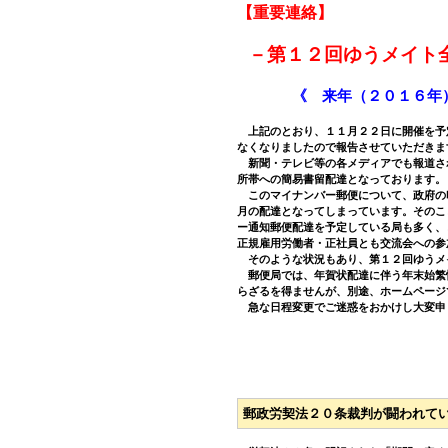
【重要連絡】
－第１２回ゆうメイト
《 来年（２０１６年
上記のとおり、１１月２２日に開催を予
なくなりましたので報告させていただきま
新聞・テレビ等の各メディアでも報道さ
所帯への簡易書留配達となっております。
このマイナンバー郵便について、政府の
月の配達となってしまっています。そのこ
ー通知郵便配達を予定している局も多く、
正規雇用労働者・正社員とも交流会への参
そのような状況もあり、第１２回ゆうメ
郵便局では、年賀状配達に伴う年末始繁
らざるを得ませんが、別途、ホームページ
急な日程変更でご迷惑をおかけし大変申
郵政労契法２０条裁判が闘われて