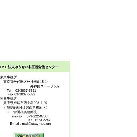
ＮＰＯ法人ゆうせい非正規労働センター
京事務所
都千代田区外神田6-15-14
神田ストーク502
l 03-3837-5391
x 03-3837-5392
西事務所
県姫路市西中島208-4-201
情報等送付は関西事務所へ）
 労働相談連絡先
l&Fax 079-222-0738
90-1673-2247
ail : mail@usay-npo.org