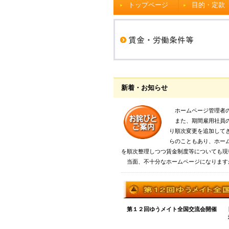
トップページ
目的・定款
新着・お知らせ
ホームページ管理者の
また、期間雇用社員の
り順次変更を追加して
らのこともあり、ホー
を順次整理しつつ賃金制度等についても現
当面、不十分なホームページになります
第１２回ゆうメイト全国交流会開催 日
場所：大阪・Ｐ
（詳しくは別途ホー